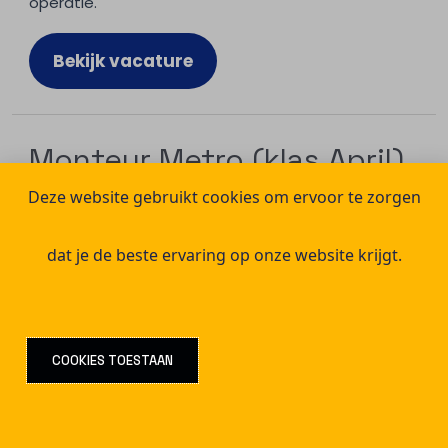
operatie.
Bekijk vacature
Monteur Metro (klas April)
– Rotterdam
Deze website gebruikt cookies om ervoor te zorgen
Mechanisch monteur
,
Techniek
,
Vacatures
/
Door
dat je de beste ervaring op onze website krijgt.
Rotterdam
Bekijk vacature
COOKIES TOESTAAN