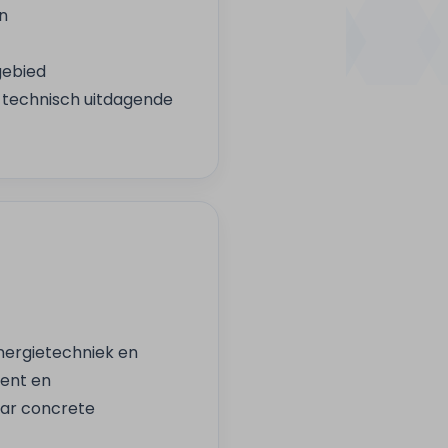
n
gebied
n technisch uitdagende
energietechniek en
ment en
ar concrete