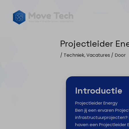
Vacatures
ZZP
Projectleider En
/
Techniek
,
Vacatures
/ Door
Introductie
Projectleider Energy
Ben jij een ervaren Proje
infrastructuurprojecten
haven een Projectleider 