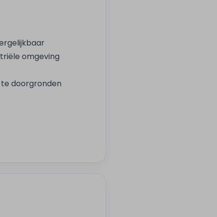
ergelijkbaar
striële omgeving
 te doorgronden
wij?