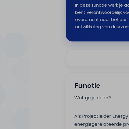
In deze functie werk je 
bent verantwoordelijk voo
overdracht naar beheer. D
ontwikkeling van duurz
Functie
Wat ga je doen?
Als Projectleider Energy
energiegerelateerde pr