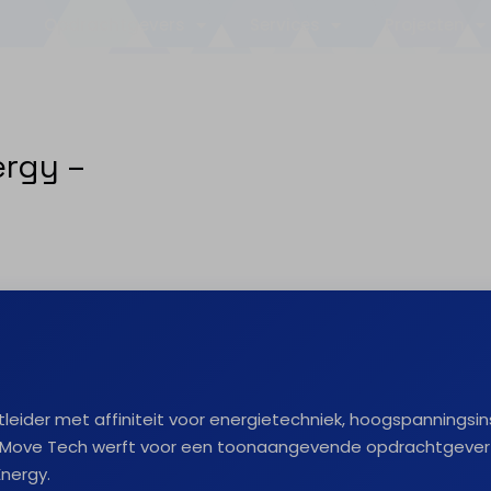
Opdrachtgevers
Services
Projecten
ergy –
ctleider met affiniteit voor energietechniek, hoogspanningsi
? Move Tech werft voor een toonaangevende opdrachtgever
Energy.