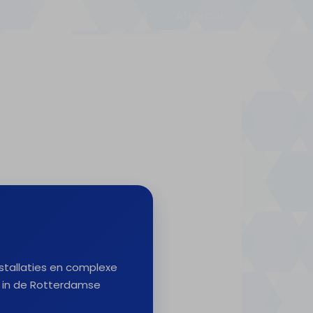
Over Ons
Contact
Afspraak
nstallaties en complexe
 in de Rotterdamse