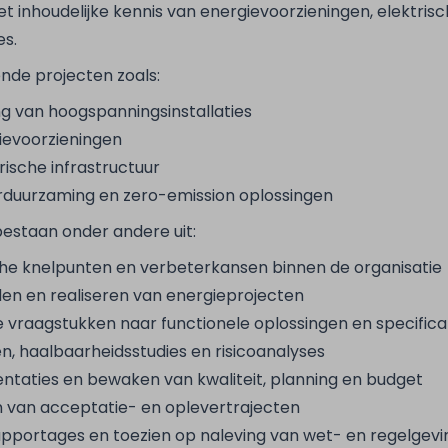
nhoudelijke kennis van energievoorzieningen, elektrisch
es.
nde projecten zoals:
ng van hoogspanningsinstallaties
ievoorzieningen
ische infrastructuur
erduurzaming en zero-emission oplossingen
staan onder andere uit:
che knelpunten en verbeterkansen binnen de organisatie
en en realiseren van energieprojecten
 vraagstukken naar functionele oplossingen en specifica
n, haalbaarheidsstudies en risicoanalyses
ntaties en bewaken van kwaliteit, planning en budget
n van acceptatie- en oplevertrajecten
pportages en toezien op naleving van wet- en regelgevi