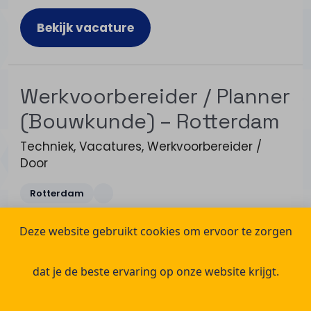
Bekijk vacature
Werkvoorbereider / Planner
(Bouwkunde) – Rotterdam
Techniek
,
Vacatures
,
Werkvoorbereider
/
Door
Rotterdam
Deze website gebruikt cookies om ervoor te zorgen
We zijn op zoek naar een ervaren Werkvoorbereider
/ Planner met een achtergrond in Bouwkunde.
dat je de beste ervaring op onze website krijgt.
Je zult 36 uur per week werken, gevestigd in de
regio Rotterdam.