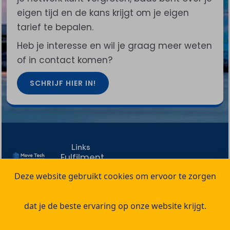
eigen tijd en de kans krijgt om je eigen
tarief te bepalen.
Heb je interesse en wil je graag meer weten
of in contact komen?
SCHRIJF HIER IN!
Links
Fulfilment
Contact
Keurmerken
Center
De
06 12
Deze website gebruikt cookies om ervoor te zorgen
juiste
Spoedservices
14 18
24/7
expertis
04
op het
Projectmanagement
dat je de beste ervaring op onze website krijgt.
juiste
Haven
010
momen
Equipment