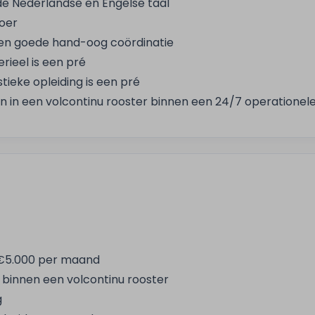
e Nederlandse en Engelse taal
voer
en goede hand-oog coördinatie
rieel is een pré
stieke opleiding is een pré
n in een volcontinu rooster binnen een 24/7 operationel
– €5.000 per maand
binnen een volcontinu rooster
g