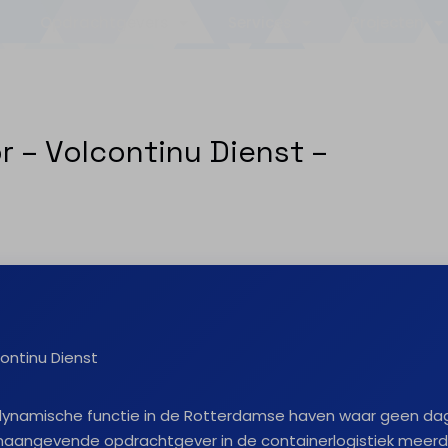
Opdrachtgevers
Services
Projecten
r – Volcontinu Dienst –
ontinu Dienst
n dynamische functie in de Rotterdamse haven waar geen dag
naangevende opdrachtgever in de containerlogistiek meerd