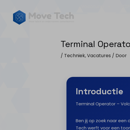
Vacatures
ZZP
Terminal Operato
/
Techniek
,
Vacatures
/ Door
Introductie
Terminal Operator – Volc
Ben jij op zoek naar ee
Tech werft voor een too