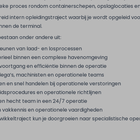
tieke proces rondom containerschepen, opslaglocaties e
eid intern opleidingstraject waarbij je wordt opgeleid voo
nnen de terminal.
staan onder andere uit:
eunen van laad- en losprocessen
rieel binnen een complexe havenomgeving
voortgang en efficiëntie binnen de operatie
ga’s, machinisten en operationele teams
en en snel handelen bij operationele verstoringen
idsprocedures en operationele richtlijnen
n hecht team in een 24/7 operatie
n vakkennis en operationele vaardigheden
wikkeltraject kun je doorgroeien naar specialistische ope