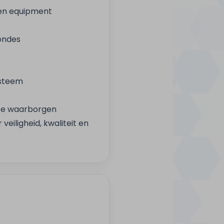
 en equipment
rondes
ysteem
 te waarborgen
iligheid, kwaliteit en