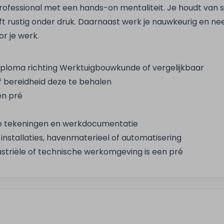
professional met een hands-on mentaliteit. Je houdt van s
jft rustig onder druk. Daarnaast werk je nauwkeurig en ne
r je werk.
iploma richting Werktuigbouwkunde of vergelijkbaar
f bereidheid deze te behalen
en pré
e tekeningen en werkdocumentatie
e installaties, havenmaterieel of automatisering
ustriële of technische werkomgeving is een pré