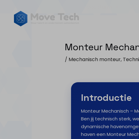
Vacatures
ZZP
Monteur Mechan
/
Mechanisch monteur
,
Techn
Introductie
Monteur Mechanisch – Me
Ben jij technisch sterk, 
dynamische havenomgevi
haven een Monteur Mech