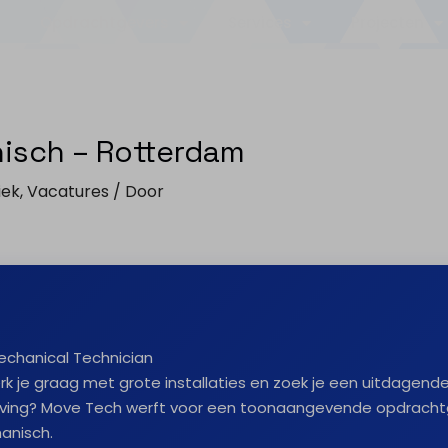
Opdrachtgevers
Services
Projecten
isch – Rotterdam
iek
,
Vacatures
/ Door
chanical Technician
werk je graag met grote installaties en zoek je een uitdagend
ng? Move Tech werft voor een toonaangevende opdrachtg
anisch.