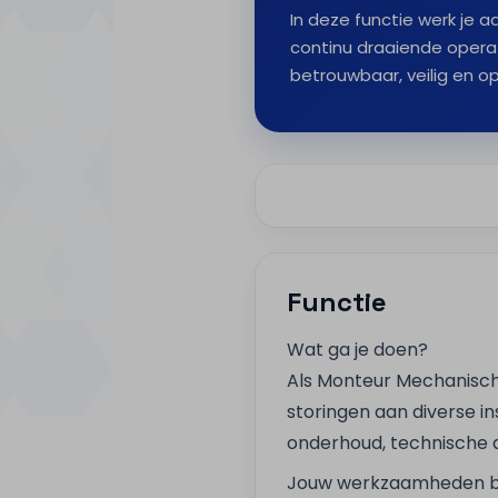
In deze functie werk je 
continu draaiende opera
betrouwbaar, veilig en op
Functie
Wat ga je doen?
Als Monteur Mechanisch
storingen aan diverse in
onderhoud, technische a
Jouw werkzaamheden be