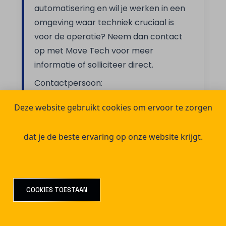
automatisering en wil je werken in een
omgeving waar techniek cruciaal is
voor de operatie? Neem dan contact
op met Move Tech voor meer
informatie of solliciteer direct.
Contactpersoon:
Berkay Sahin
Deze website gebruikt cookies om ervoor te zorgen
Berkay@movetechbv.nl
06 28 58 30 81
dat je de beste ervaring op onze website krijgt.
Solliciteren
COOKIES TOESTAAN