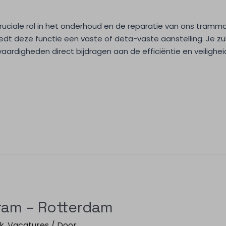
ruciale rol in het onderhoud en de reparatie van ons tramma
edt deze functie een vaste of deta-vaste aanstelling. Je z
aardigheden direct bijdragen aan de efficiëntie en veilighe
ram – Rotterdam
k
,
Vacatures
/ Door