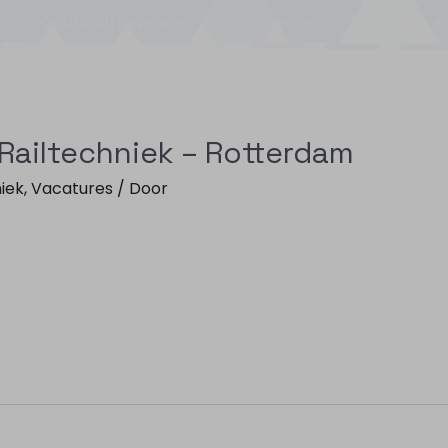
Opdrachtgevers
Services
Projecten
Railtechniek – Rotterdam
iek
,
Vacatures
/ Door