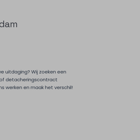
rdam
we uitdaging? Wij zoeken een
 of detacheringscontract
ons werken en maak het verschil!