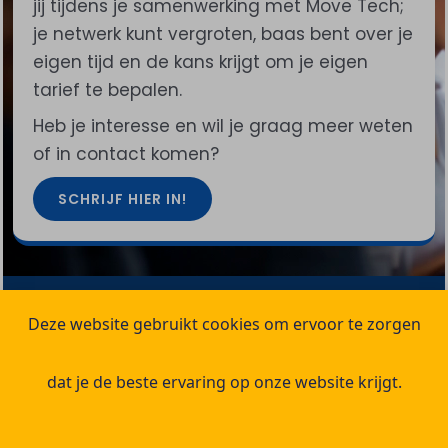
jij tijdens je samenwerking met Move Tech;
je netwerk kunt vergroten, baas bent over je
eigen tijd en de kans krijgt om je eigen
tarief te bepalen.
Heb je interesse en wil je graag meer weten
of in contact komen?
SCHRIJF HIER IN!
Deze website gebruikt cookies om ervoor te zorgen
Links
Fulfilment
Contact
Center
De juiste
06 12 14
dat je de beste ervaring op onze website krijgt.
expertise,
Spoedservices
18 04
24/7
op het
juiste
Projectmanagement
010 307