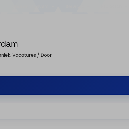
Opdrachtgevers
Services
Projecten
rdam
niek
,
Vacatures
/ Door