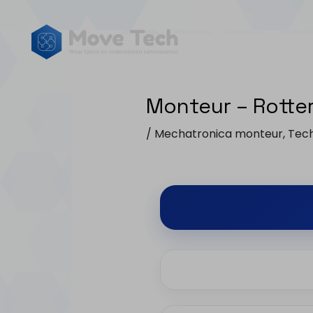
Vacatures
ZZP
Monteur – Rotte
/
Mechatronica monteur
,
Tech