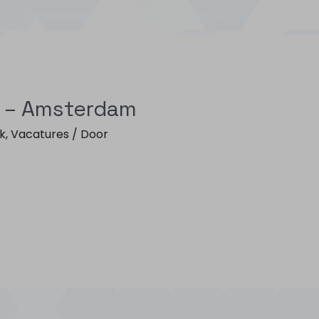
Opdrachtgevers
Services
Projecten
) – Amsterdam
k
,
Vacatures
/ Door